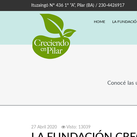
Ituzaingó Nº 436 1º “A”, Pilar (BA) / 230-4426917
HOME
LA FUNDACI
Conocé las ú
27 Abril 2020
Visto: 13039