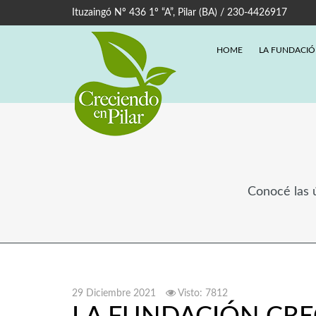
Ituzaingó Nº 436 1º “A”, Pilar (BA) / 230-4426917
HOME
LA FUNDACI
Conocé las ú
29 Diciembre 2021
Visto: 7812