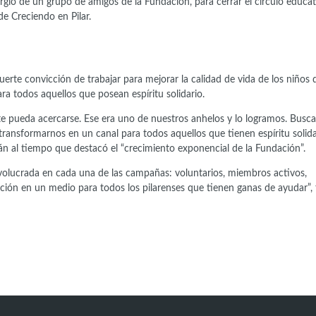
gió de un grupo de amigos de la Fundación, para cerrar el círculo educa
de Creciendo en Pilar.
rte convicción de trabajar para mejorar la calidad de vida de los niños 
ra todos aquellos que posean espíritu solidario.
te pueda acercarse. Ese era uno de nuestros anhelos y lo logramos. Bus
í transformarnos en un canal para todos aquellos que tienen espíritu solida
ldán al tiempo que destacó el “crecimiento exponencial de la Fundación”.
nvolucrada en cada una de las campañas: voluntarios, miembros activos,
ón en un medio para todos los pilarenses que tienen ganas de ayudar”, f