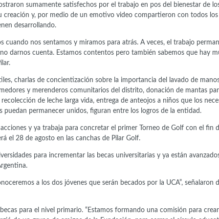
ostraron sumamente satisfechos por el trabajo en pos del bienestar de lo
su creación y, por medio de un emotivo video compartieron con todos los
nen desarrollando.
s cuando nos sentamos y miramos para atrás. A veces, el trabajo perman
a no darnos cuenta. Estamos contentos pero también sabemos que hay 
lar.
es, charlas de concientización sobre la importancia del lavado de mano
omedores y merenderos comunitarios del distrito, donación de mantas par
ecolección de leche larga vida, entrega de anteojos a niños que los nece
s puedan permanecer unidos, figuran entre los logros de la entidad.
cciones y ya trabaja para concretar el primer Torneo de Golf con el fin 
rá el 28 de agosto en las canchas de Pilar Golf.
ersidades para incrementar las becas universitarias y ya están avanzados
rgentina.
noceremos a los dos jóvenes que serán becados por la UCA”, señalaron d
ecas para el nivel primario. “Estamos formando una comisión para crear