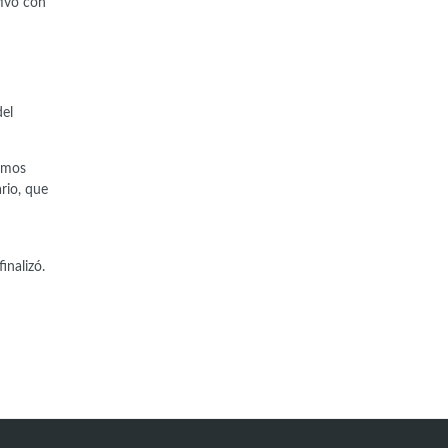
tivo con
del
camos
rio, que
inalizó.