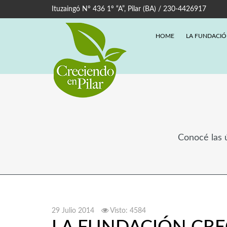
Ituzaingó Nº 436 1º “A”, Pilar (BA) / 230-4426917
HOME
LA FUNDACI
Conocé las ú
29 Julio 2014
Visto: 4584